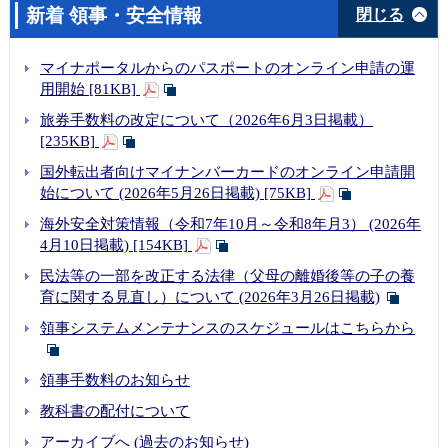
新着 領事・安全情報
閉じる
マイナポータルからのパスポートのオンライン申請の運
用開始 [81KB]
旅券手数料の改定について（2026年6月3日掲載）
[235KB]
国外転出者向けマイナンバーカードのオンライン申請開
始について (2026年5月26日掲載) [75KB]
海外安全対策情報（令和7年10月～令和8年月3） (2026年
4月10日掲載) [154KB]
民法等の一部を改正する法律（父母の離婚後等の子の養
育に関する見直し）について (2026年3月26日掲載)
領事システムメンテナンスのスケジュールはこちらから
領事手数料のお知らせ
教科書の配付について
アーカイブへ (過去のお知らせ)