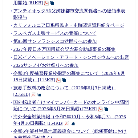
情報
用開始 [81KB]
アンティオック/秩父姉妹都市交流関係者への総領事表
彰授与
カリフォルニア日系移民史・史跡関連資料紹介ページ
ラスベガス出張サービスの開催について
第95回サンフランシスコ盆踊りへの参加
2027年度日本万国博覧会記念基金助成事業の募集
日米イノベーション・アワード・シンポジウムへの出席
2026サンノゼお盆祭りへの参加
令和8年度補習授業校指定の募集について（2026年6月
18日掲載） [113KB]
旅券手数料の改定について（2026年6月3日掲載）
[235KB]
国外転出者向けマイナンバーカードのオンライン申請開
始について (2026年5月26日掲載) [75KB]
海外安全対策情報（令和7年10月～令和8年月3） (2026
年4月10日掲載) [154KB]
令和6年能登半島地震義援金について（総領事館におけ
る義援金受付終了）