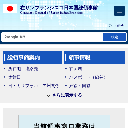
在サンフランシスコ日本国総領事館
Consulate-General of Japan in San Francisco
English
検索
総領事館案内
領事情報
所在地・連絡先
在留届
休館日
パスポート（旅券）
日・カリフォルニア州関係
戸籍・国籍
ネバダ州情報
証明
さらに表示する
在外選挙
海外教育・教科書配付 等
マイナンバーカード