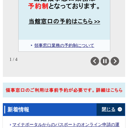
ジャパン・レール・パス
領事出張サービス
領事手数料
日本入国査証（VISA）
カリフォルニア日系移民史・史跡
メールアドレスはこちらをご覧く
安全・生活情報
広報文化・教育
関連資料紹介ページ
ださい：連絡方法・窓口時間
領事窓口業務の予約制について
入国手続オンラインサービス
安全情報
広報文化センター案内
1 / 4
医療情報
交流の現場から
Previous
Next
生活相談（DV・子の親権
JICCギャラリー
等）
Japan & I ビデオシリーズ
緊急連絡
国際交流基金による助成等
先 弁護
士・通訳リスト等
新着情報
閉じる
科学技術
リンク集
サンフランシスコの研究者
リンク
マイナポータルからのパスポートのオンライン申請の運