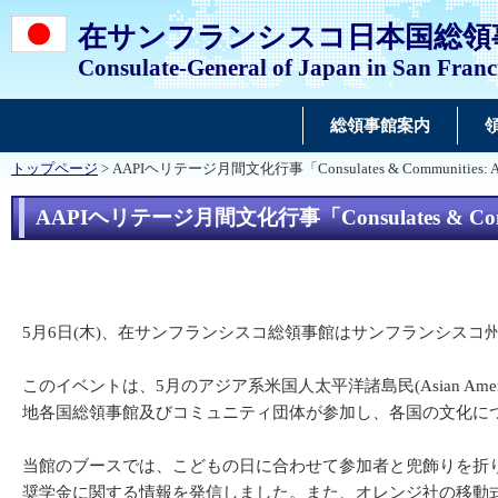
在サンフランシスコ日本国総領
Consulate-General of Japan in San Franc
総領事館案内
トップページ
> AAPIヘリテージ月間文化行事「Consulates & Communities: AA
AAPIヘリテージ月間文化行事「Consulates & Commun
5月6日(木)、在サンフランシスコ総領事館はサンフランシスコ州立大学との共催で
このイベントは、5月のアジア系米国人太平洋諸島民(Asian America
地各国総領事館及びコミュニティ団体が参加し、各国の文化に
当館のブースでは、こどもの日に合わせて参加者と兜飾りを折り
奨学金に関する情報を発信しました。また、オレンジ社の移動