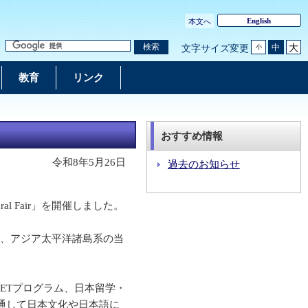
English
本文へ
大
検索
中
文字サイズ変更
小
教育
リンク
おすすめ情報
令和8年5月26日
過去のお知らせ
ral Fair」を開催しました。
で開催され、アジア太平洋諸島系の当
ETプログラム、日本留学・
通して日本文化や日本語に