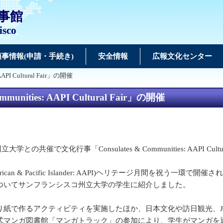
事館
isco
領事情報(申請・手続き)
安全情報
広報文化センター
PI Cultural Fair」の開催
ities: AAPI Cultural Fair」の開催
文化行事「Consulates & Communities: AAPI Cultu
n & Pacific Islander: AAPI)ヘリテージ月間を祝う一環
ついてサンフランシスコ州立大学の学生に紹介しました。
紙で作るアクティビティを実施したほか、日本文化や訪日観光、J
式マンガ図書館「マンガトラック」の参加により、学生がマンガを