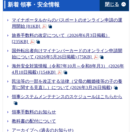
新着 領事・安全情報
閉じる
マイナポータルからのパスポートのオンライン申請の運
用開始 [81KB]
旅券手数料の改定について（2026年6月3日掲載）
[235KB]
国外転出者向けマイナンバーカードのオンライン申請開
始について (2026年5月26日掲載) [75KB]
海外安全対策情報（令和7年10月～令和8年月3） (2026年
4月10日掲載) [154KB]
民法等の一部を改正する法律（父母の離婚後等の子の養
育に関する見直し）について (2026年3月26日掲載)
領事システムメンテナンスのスケジュールはこちらから
領事手数料のお知らせ
教科書の配付について
アーカイブへ (過去のお知らせ)