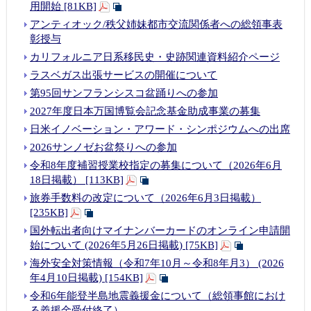
情報
用開始 [81KB]
アンティオック/秩父姉妹都市交流関係者への総領事表
彰授与
カリフォルニア日系移民史・史跡関連資料紹介ページ
ラスベガス出張サービスの開催について
第95回サンフランシスコ盆踊りへの参加
2027年度日本万国博覧会記念基金助成事業の募集
日米イノベーション・アワード・シンポジウムへの出席
2026サンノゼお盆祭りへの参加
令和8年度補習授業校指定の募集について（2026年6月
18日掲載） [113KB]
旅券手数料の改定について（2026年6月3日掲載）
[235KB]
国外転出者向けマイナンバーカードのオンライン申請開
始について (2026年5月26日掲載) [75KB]
海外安全対策情報（令和7年10月～令和8年月3） (2026
年4月10日掲載) [154KB]
令和6年能登半島地震義援金について（総領事館におけ
る義援金受付終了）