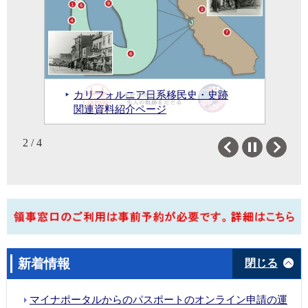
ジャパン・レール・パス
領事出張サービス
領事手数料
日本入国査証（VISA）
カリフォルニア日系移民史・史跡
メールアドレスはこちらをご覧く
安全・生活情報
広報文化・教育
関連資料紹介ページ
ださい：連絡方法・窓口時間
領事窓口業務の予約制について
入国手続オンラインサービス
安全情報
広報文化センター案内
2 / 4
医療情報
交流の現場から
Previous
Next
生活相談（DV・子の親権
JICCギャラリー
等）
Japan & I ビデオシリーズ
緊急連絡
国際交流基金による助成等
先 弁護
士・通訳リスト等
新着情報
閉じる
科学技術
リンク集
サンフランシスコの研究者
リンク
マイナポータルからのパスポートのオンライン申請の運