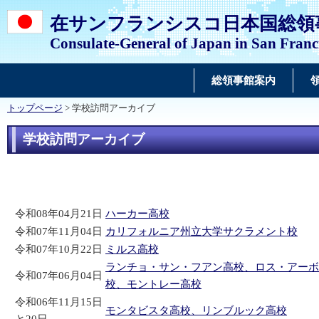
在サンフランシスコ日本国総領
Consulate-General of Japan in San Franc
総領事館案内
トップページ
> 学校訪問アーカイブ
学校訪問アーカイブ
令和08年04月21日
ハーカー高校
令和07年11月04日
カリフォルニア州立大学サクラメント校
令和07年10月22日
ミルス高校
ランチョ・サン・フアン高校、ロス・アーボ
令和07年06月04日
校、モントレー高校
令和06年11月15日
モンタビスタ高校、リンブルック高校