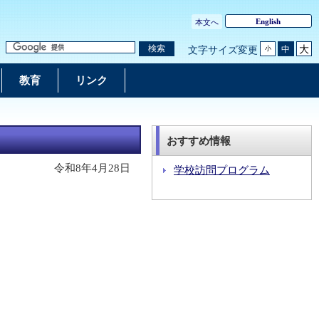
English
本文へ
大
検索
中
文字サイズ変更
小
教育
リンク
おすすめ情報
令和8年4月28日
学校訪問プログラム