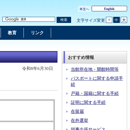
English
本文へ
大
検索
中
文字サイズ変更
小
教育
リンク
おすすめ情報
令和8年6月30日
当館所在地・開館時間等
パスポートに関する申請手
続
戸籍・国籍に関する手続
証明に関する手続
在留届
在外選挙
領事出張サービス