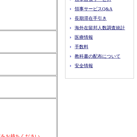
領事サービスQ&A
長期滞在手引き
海外在留邦人数調査統計
医療情報
手数料
教科書の配布について
安全情報
類をお持ちください。