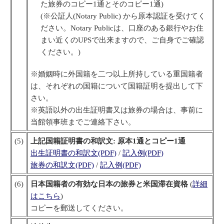
た旅券のコピー1通とそのコピー1通)
(※公証人(Notary Public) から原本認証を受けてく
ださい。Notary Publicは、口座のある銀行やお住
まい近くのUPSで出来ますので、ご自身でご確認
ください。)
※婚姻時に外国籍を二つ以上所持している重国籍者
は、それぞれの国籍について国籍証明を提出して下
さい。
※英語以外の出生証明書又は旅券の場合は、事前に
当館領事班までご連絡下さい。
(5)
上記国籍証明書の和訳文: 原本1通とコピー1通
出生証明書の和訳文(PDF)
/
記入例(PDF)
旅券の和訳文(PDF)
/
記入例(PDF)
(6)
日本国籍者の有効な日本の旅券と米国滞在資格
(
詳細
はこちら
)
コピーを郵送してください。