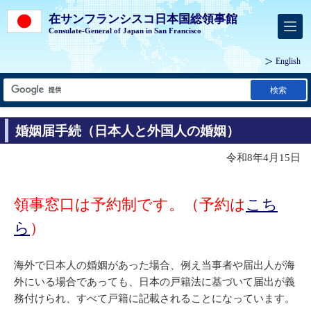
在サンフランシスコ日本国総領事館
Consulate-General of Japan in San Francisco
English
検索
婚姻届手続（日本人と外国人の婚姻）
令和8年4月15日
領事窓口は予約制です。（予約は
こち
ら
）
海外で日本人の婚姻があった場合、例え当事者や届出人が海
外にいる場合であっても、日本の戸籍法に基づいて届出が義
務付けられ、すべて戸籍に記載されることになっています。