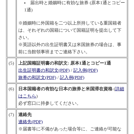
届出時と婚姻時に有効な旅券 (原本1通とコピー
1通)
※婚姻時に外国籍を二つ以上所持している重国籍者
は、それぞれの国籍について国籍証明を提出して下
さい。
※英語以外の出生証明書又は米国旅券の場合は、事
前に当館領事班までご連絡下さい。
(5)
上記国籍証明書の和訳文: 原本1通とコピー1通
出生証明書の和訳文(PDF)
/
記入例(PDF)
旅券の和訳文(PDF)
/
記入例(PDF)
(6)
日本国籍者の有効な日本の旅券と米国滞在資格
(
詳細
はこちら
)
必ず窓口に持参してください。
(7)
連絡先
連絡先(PDF)
※届書等に不備があった場合等に、ご連絡が可能な