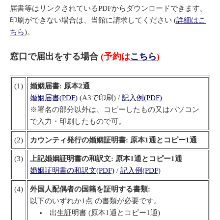
届書等はリンクされているPDFからダウンロードできます。
印刷ができない場合は、当館に請求してください (
詳細はこ
ちら
)。
窓口で届出をする場合
(予約は
こちら
)
(1)
婚姻届書: 原本2通
婚姻届書(PDF)
(A3で印刷) /
記入例(PDF)
※署名の部分以外は、コピーしたもの又はパソコン
で入力・印刷したもので可。
(2)
カウンティ発行の婚姻証明書: 原本1通とコピー1通
(3)
上記婚姻証明書の和訳文: 原本1通とコピー1通
婚姻証明書の和訳文(PDF)
/
記入例(PDF)
(4)
外国人配偶者の国籍を証明する書類:
以下のいずれか1点 の書類が必要です。
出生証明書 (原本1通とコピー1通)