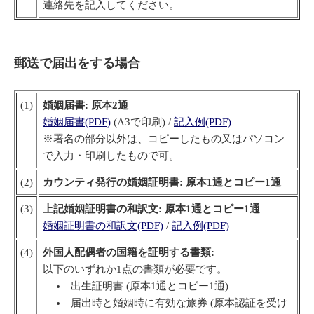
連絡先を記入してください。
郵送で届出をする場合
(1)
婚姻届書: 原本2通
婚姻届書(PDF)
(A3で印刷) /
記入例(PDF)
※署名の部分以外は、コピーしたもの又はパソコン
で入力・印刷したもので可。
(2)
カウンティ発行の婚姻証明書: 原本1通とコピー1通
(3)
上記婚姻証明書の和訳文: 原本1通とコピー1通
婚姻証明書の和訳文(PDF)
/
記入例(PDF)
(4)
外国人配偶者の国籍を証明する書類:
以下のいずれか1点の書類が必要です。
出生証明書 (原本1通とコピー1通)
届出時と婚姻時に有効な旅券 (原本認証を受け